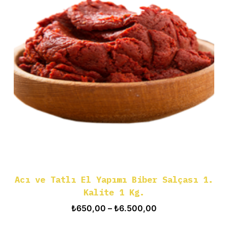
Acı ve Tatlı El Yapımı Biber Salçası 1.
Kalite 1 Kg.
Fiyat
₺
650,00
–
₺
6.500,00
aralığı: