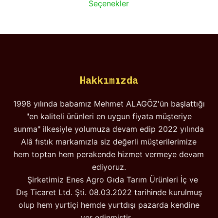
Bu
Seçenekler
₺650,00
ürünün
-
birden
₺6.500,00
fazla
varyasyonu
var.
Hakkımızda
Seçenekler
ürün
1998 yılında babamız Mehmet ALAGÖZ'ün başlattığı
sayfasından
"en kaliteli ürünleri en uygun fiyata müşteriye
seçilebilir
sunma" ilkesiyle yolumuza devam edip 2022 yılında
Alâ fıstık markamızla siz değerli müşterilerimize
hem toptan hem perakende hizmet vermeye devam
ediyoruz.
Şirketimiz Enes Agro Gıda Tarım Ürünleri İç ve
Dış Ticaret Ltd. Şti. 08.03.2022 tarihinde kurulmuş
olup hem yurtiçi hemde yurtdışı pazarda kendine
yer edinmiştir.