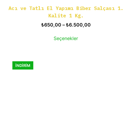
Acı ve Tatlı El Yapımı Biber Salçası 1.
Kalite 1 Kg.
Fiyat
₺
650,00
–
₺
6.500,00
aralığı:
Bu
Seçenekler
₺650,00
ürünün
-
birden
₺6.500,00
fazla
İNDİRİM
varyasyonu
var.
Seçenekler
ürün
sayfasından
seçilebilir