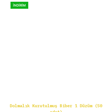
fazla
İNDİRİM
varyasyonu
var.
Seçenekler
ürün
sayfasından
seçilebilir
Dolmalık Kurutulmuş Biber 1 Düzüm (50