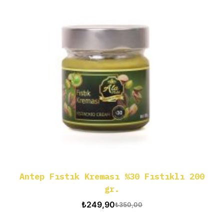
Antep Fıstık Kreması %30 Fıstıklı 200
gr.
₺
249,90
₺
350,00
Orijinal
Şu
fiyat:
andaki