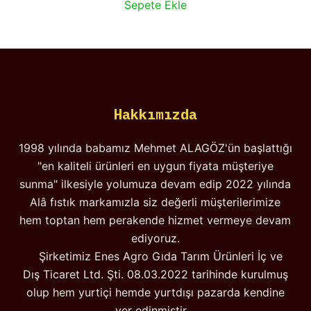
Sepete Ekle
₺350,00.
fiyat:
₺249,90.
Hakkımızda
1998 yılında babamız Mehmet ALAGÖZ'ün başlattığı
"en kaliteli ürünleri en uygun fiyata müşteriye
sunma" ilkesiyle yolumuza devam edip 2022 yılında
Alâ fıstık markamızla siz değerli müşterilerimize
hem toptan hem perakende hizmet vermeye devam
ediyoruz.
Şirketimiz Enes Agro Gıda Tarım Ürünleri İç ve
Dış Ticaret Ltd. Şti. 08.03.2022 tarihinde kurulmuş
olup hem yurtiçi hemde yurtdışı pazarda kendine
yer edinmiştir.