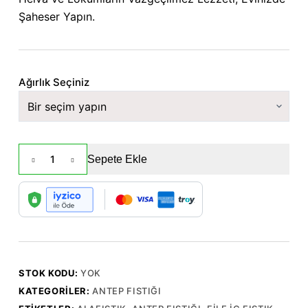
₺649,90
Şaheser Yapın.
-
₺1.999,90
Ağırlık Seçiniz
File
Sepete Ekle
İç
Antep
Fıstığı
adet
STOK KODU:
YOK
KATEGORILER:
ANTEP FISTIĞI