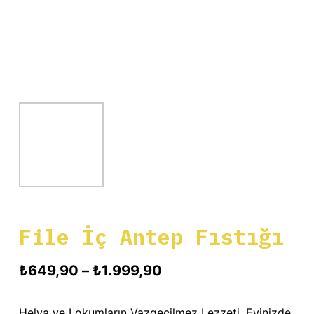
File İç Antep Fıstığı
Fiyat
₺
649,90
–
₺
1.999,90
aralığı:
Helva ve Lokumların Vazgeçilmez Lezzeti, Evinizde