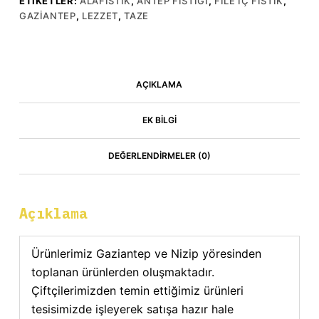
ETIKETLER:
ALAFISTIK
,
ANTEP FISTIĞI
,
FILE IÇ FISTIK
,
GAZIANTEP
,
LEZZET
,
TAZE
AÇIKLAMA
EK BILGI
DEĞERLENDIRMELER (0)
Açıklama
Ürünlerimiz Gaziantep ve Nizip yöresinden
toplanan ürünlerden oluşmaktadır.
Çiftçilerimizden temin ettiğimiz ürünleri
tesisimizde işleyerek satışa hazır hale